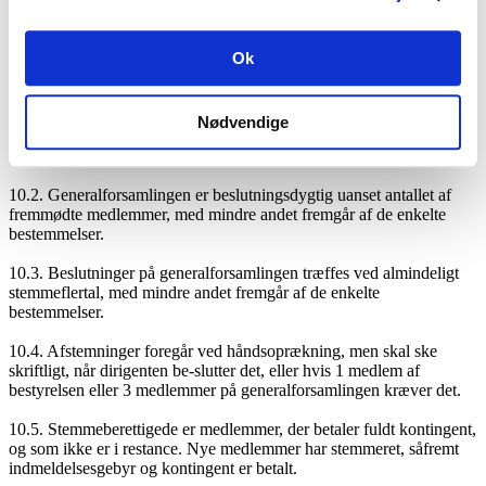
der ønskes forelagt til den ekstraordinære generalforsamlings
afgørelse.
Ok
§ 10. Generalforsamling – dirigent – afstemning – stemmeret –
referat
10.1. Generalforsamlingen ledes af en dirigent, der vælges af
Nødvendige
generalforsamlingen efter forslag fra bestyrelsen. Efter forslag fra
dirigenten vælges en referent samt to stemmetællere.
10.2. Generalforsamlingen er beslutningsdygtig uanset antallet af
fremmødte medlemmer, med mindre andet fremgår af de enkelte
bestemmelser.
10.3. Beslutninger på generalforsamlingen træffes ved almindeligt
stemmeflertal, med mindre andet fremgår af de enkelte
bestemmelser.
10.4. Afstemninger foregår ved håndsoprækning, men skal ske
skriftligt, når dirigenten be-slutter det, eller hvis 1 medlem af
bestyrelsen eller 3 medlemmer på generalforsamlingen kræver det.
10.5. Stemmeberettigede er medlemmer, der betaler fuldt kontingent,
og som ikke er i restance. Nye medlemmer har stemmeret, såfremt
indmeldelsesgebyr og kontingent er betalt.