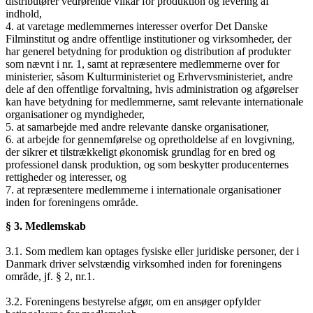
distributører vedrørende vilkår for produktion og levering af
indhold,
4. at varetage medlemmernes interesser overfor Det Danske
Filminstitut og andre offentlige institutioner og virksomheder, der
har generel betydning for produktion og distribution af produkter
som nævnt i nr. 1, samt at repræsentere medlemmerne over for
ministerier, såsom Kulturministeriet og Erhvervsministeriet, andre
dele af den offentlige forvaltning, hvis administration og afgørelser
kan have betydning for medlemmerne, samt relevante internationale
organisationer og myndigheder,
5. at samarbejde med andre relevante danske organisationer,
6. at arbejde for gennemførelse og opretholdelse af en lovgivning,
der sikrer et tilstrækkeligt økonomisk grundlag for en bred og
professionel dansk produktion, og som beskytter producenternes
rettigheder og interesser, og
7. at repræsentere medlemmerne i internationale organisationer
inden for foreningens område.
§ 3. Medlemskab
3.1. Som medlem kan optages fysiske eller juridiske personer, der i
Danmark driver selvstændig virksomhed inden for foreningens
område, jf. § 2, nr.1.
3.2. Foreningens bestyrelse afgør, om en ansøger opfylder