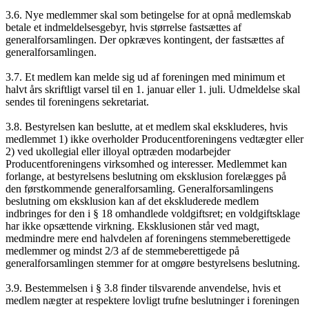
3.6. Nye medlemmer skal som betingelse for at opnå medlemskab
betale et indmeldelsesgebyr, hvis størrelse fastsættes af
generalforsamlingen. Der opkræves kontingent, der fastsættes af
generalforsamlingen.
3.7. Et medlem kan melde sig ud af foreningen med minimum et
halvt års skriftligt varsel til en 1. januar eller 1. juli. Udmeldelse skal
sendes til foreningens sekretariat.
3.8. Bestyrelsen kan beslutte, at et medlem skal ekskluderes, hvis
medlemmet 1) ikke overholder Producentforeningens vedtægter eller
2) ved ukollegial eller illoyal optræden modarbejder
Producentforeningens virksomhed og interesser. Medlemmet kan
forlange, at bestyrelsens beslutning om eksklusion forelægges på
den førstkommende generalforsamling. Generalforsamlingens
beslutning om eksklusion kan af det ekskluderede medlem
indbringes for den i § 18 omhandlede voldgiftsret; en voldgiftsklage
har ikke opsættende virkning. Eksklusionen står ved magt,
medmindre mere end halvdelen af foreningens stemmeberettigede
medlemmer og mindst 2/3 af de stemmeberettigede på
generalforsamlingen stemmer for at omgøre bestyrelsens beslutning.
3.9. Bestemmelsen i § 3.8 finder tilsvarende anvendelse, hvis et
medlem nægter at respektere lovligt trufne beslutninger i foreningen