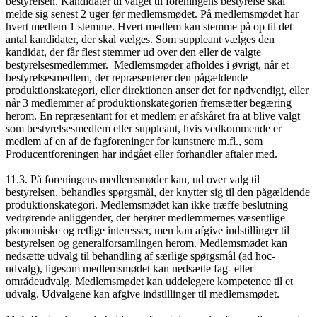
bestyrelsen. Kandidater til valget til foreningens bestyrelse skal
melde sig senest 2 uger før medlemsmødet. På medlemsmødet har
hvert medlem 1 stemme. Hvert medlem kan stemme på op til det
antal kandidater, der skal vælges. Som suppleant vælges den
kandidat, der får flest stemmer ud over den eller de valgte
bestyrelsesmedlemmer. Medlemsmøder afholdes i øvrigt, når et
bestyrelsesmedlem, der repræsenterer den pågældende
produktionskategori, eller direktionen anser det for nødvendigt, eller
når 3 medlemmer af produktionskategorien fremsætter begæring
herom. En repræsentant for et medlem er afskåret fra at blive valgt
som bestyrelsesmedlem eller suppleant, hvis vedkommende er
medlem af en af de fagforeninger for kunstnere m.fl., som
Producentforeningen har indgået eller forhandler aftaler med.
11.3. På foreningens medlemsmøder kan, ud over valg til
bestyrelsen, behandles spørgsmål, der knytter sig til den pågældende
produktionskategori. Medlemsmødet kan ikke træffe beslutning
vedrørende anliggender, der berører medlemmernes væsentlige
økonomiske og retlige interesser, men kan afgive indstillinger til
bestyrelsen og generalforsamlingen herom. Medlemsmødet kan
nedsætte udvalg til behandling af særlige spørgsmål (ad hoc-
udvalg), ligesom medlemsmødet kan nedsætte fag- eller
områdeudvalg. Medlemsmødet kan uddelegere kompetence til et
udvalg. Udvalgene kan afgive indstillinger til medlemsmødet.