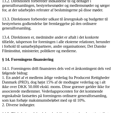
13.2. Direktionen forbereder indkaldelse til og deltager i
generalforsamlingen, bestyrelsesmøder og medlemsmøder og sørger
for, at der udarbejdes referater af beslutningerne på disse møder.
13.3. Direktionen forbereder udkast til årsregnskab og budgetter til
bestyrelsens godkendelse før fremlæggelse på den ordinære
generalforsamling.
13.4. Direktionen er, medmindre andet er aftalt i det konkrete
tilfælde, talsperson for foreningen i alle eksterne relationer, herunder
i forhold til samarbejdspartnere, andre organisationer, Det Danske
Filminstitut, ministerier, politikere og medierne.
§ 14. Foreningens finansiering
14.1. Foreningens drift finansieres dels ved et årskontingent dels ved
følgende bidrag:
1. En andel af et medlems årlige vederlag fra Producent Rettigheder
Danmark (PRD), dog højst 15% af de modtagne vederlag og i alt
ikke over DKK 50.000 ekskl. moms. Disse grænser gælder ikke for
associerede medlemmer. Vederlagsprocenten for det kommende
regnskabsår fastsættes på foreningens ordinære generalforsamling,
som kan forhøje maksimumsbeløbet med op til 10%.
2. Diverse indtægter.