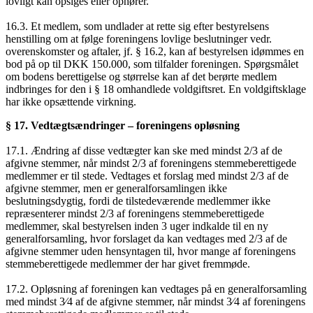
lovligt kan opsiges eller ophører.
16.3. Et medlem, som undlader at rette sig efter bestyrelsens
henstilling om at følge foreningens lovlige beslutninger vedr.
overenskomster og aftaler, jf. § 16.2, kan af bestyrelsen idømmes en
bod på op til DKK 150.000, som tilfalder foreningen. Spørgsmålet
om bodens berettigelse og størrelse kan af det berørte medlem
indbringes for den i § 18 omhandlede voldgiftsret. En voldgiftsklage
har ikke opsættende virkning.
§ 17. Vedtægtsændringer – foreningens opløsning
17.1. Ændring af disse vedtægter kan ske med mindst 2/3 af de
afgivne stemmer, når mindst 2/3 af foreningens stemmeberettigede
medlemmer er til stede. Vedtages et forslag med mindst 2/3 af de
afgivne stemmer, men er generalforsamlingen ikke
beslutningsdygtig, fordi de tilstedeværende medlemmer ikke
repræsenterer mindst 2/3 af foreningens stemmeberettigede
medlemmer, skal bestyrelsen inden 3 uger indkalde til en ny
generalforsamling, hvor forslaget da kan vedtages med 2/3 af de
afgivne stemmer uden hensyntagen til, hvor mange af foreningens
stemmeberettigede medlemmer der har givet fremmøde.
17.2. Opløsning af foreningen kan vedtages på en generalforsamling
med mindst 3⁄4 af de afgivne stemmer, når mindst 3⁄4 af foreningens