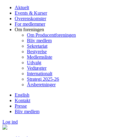
Gå
Aktuelt
til
Events & Kurser
hovedindhold
Overenskomster
For medlemmer
Om foreningen
Om Producentforeningen
Bliv medlem
Sekretariat
Bestyrelse
Medlemsliste
Udvalg
Vedtægter
Internationalt
Strategi 2025-26
Årsberetninger
English
Kontakt
Presse
Bliv medlem
Log ind