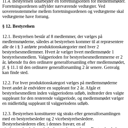
11.4. Bestyrelsen udarbejder en forretningsorden for medlemsmøder.
Forretningsordenen udfylder nærværende vedtægter. Ved
uoverensstemmelse mellem forretningsordenen og vedtægterne skal
vedtægterne have forrang.
§ 12. Bestyrelsen
12.1. Bestyrelsen består af 8 medlemmer, der vælges på
medlemsmøderne, således at bestyrelsen kommer til at repræsentere
alle de i § 3 anførte produktionskategorier med hver 2
bestyrelsesmedlemmer. Hvert år vælger hvert medlemsmøde 1
bestyrelsesmedlem. Valgperioden for bestyrelsesmedlemmerne er 2
år, løbende fra den ordinære generalforsamling efter medlemsmødet,
jf. § 11.1 til den ordinære generalforsamling 2 år senere. Genvalg
kan finde sted.
12.2. For hver produktionskategori vælges på medlemsmøderne
hvert andet år endvidere en suppleant for 2 år. Afgår et
bestyrelsesmedlem inden valgperiodens udløb, indtræder den valgte
suppleant for den resterende valgperiode, og medlemsmødet vælger
en midlertidig suppleant til valgperiodens udløb.
12.3. Bestyrelsen konstituerer sig straks efter generalforsamlingen
med en bestyrelsesleder og 2 vicebestyrelsesledere.
Bestyrelseslederen eller, i dennes fravær, en af