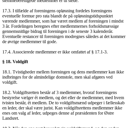
stemmeberettigede medlemmer er til stede.
17.3. I tilfælde af foreningens opløsning fordeles foreningens
eventuelle formue pro rata blandt de på opløsningstidspunktet
værende medlemmer, som har været medlem af foreningen i mindst
3 år. Fordelingen beregnes efter medlemmernes forholdsmæssige
gennemsnitlige bidrag til foreningen i de seneste 3 kalenderår.
Eventuelle restancer til foreningen modregnes således at det kommer
de øvrige medlemmer til gode.
17.4. Associerede medlemmer er ikke omfattet af § 17.1-3.
§ 18. Voldgift
18.1. Tvistigheder mellem foreningen og dens medlemmer kan ikke
indbringes for de almindelige domstole, men skal afgøres ved
voldgift.
18.2. Voldgiftsretten består af 3 medlemmer, hvoraf foreningens
bestyrelse vælger ét medlem, og det eller de medlemmer, med hvem
tvisten består, ét medlem. De to voldgiftsmænd udpeger i fællesskab
en leder, der skal være jurist. Kan voldgiftsrettens medlemmer ikke
enes om valg af leder, udpeges denne af præsidenten for Østre
Landsret.