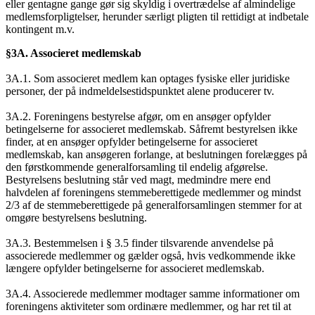
eller gentagne gange gør sig skyldig i overtrædelse af almindelige
medlemsforpligtelser, herunder særligt pligten til rettidigt at indbetale
kontingent m.v.
§3A. Associeret medlemskab
3A.1. Som associeret medlem kan optages fysiske eller juridiske
personer, der på indmeldelsestidspunktet alene producerer tv.
3A.2. Foreningens bestyrelse afgør, om en ansøger opfylder
betingelserne for associeret medlemskab. Såfremt bestyrelsen ikke
finder, at en ansøger opfylder betingelserne for associeret
medlemskab, kan ansøgeren forlange, at beslutningen forelægges på
den førstkommende generalforsamling til endelig afgørelse.
Bestyrelsens beslutning står ved magt, medmindre mere end
halvdelen af foreningens stemmeberettigede medlemmer og mindst
2/3 af de stemmeberettigede på generalforsamlingen stemmer for at
omgøre bestyrelsens beslutning.
3A.3. Bestemmelsen i § 3.5 finder tilsvarende anvendelse på
associerede medlemmer og gælder også, hvis vedkommende ikke
længere opfylder betingelserne for associeret medlemskab.
3A.4. Associerede medlemmer modtager samme informationer om
foreningens aktiviteter som ordinære medlemmer, og har ret til at