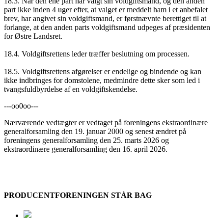
18.3. Når den ene part har valgt sin voldgiftsmand, og den anden
part ikke inden 4 uger efter, at valget er meddelt ham i et anbefalet
brev, har angivet sin voldgiftsmand, er førstnævnte berettiget til at
forlange, at den anden parts voldgiftsmand udpeges af præsidenten
for Østre Landsret.
18.4. Voldgiftsrettens leder træffer beslutning om processen.
18.5. Voldgiftsrettens afgørelser er endelige og bindende og kan
ikke indbringes for domstolene, medmindre dette sker som led i
tvangsfuldbyrdelse af en voldgiftskendelse.
---oo0oo---
Nærværende vedtægter er vedtaget på foreningens ekstraordinære
generalforsamling den 19. januar 2000 og senest ændret på
foreningens generalforsamling den 25. marts 2026 og
ekstraordinære generalforsamling den 16. april 2026.
PRODUCENTFORENINGEN STÅR BAG