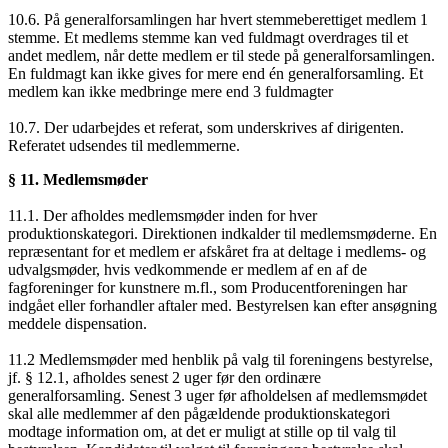
10.6. På generalforsamlingen har hvert stemmeberettiget medlem 1
stemme. Et medlems stemme kan ved fuldmagt overdrages til et
andet medlem, når dette medlem er til stede på generalforsamlingen.
En fuldmagt kan ikke gives for mere end én generalforsamling. Et
medlem kan ikke medbringe mere end 3 fuldmagter
10.7. Der udarbejdes et referat, som underskrives af dirigenten.
Referatet udsendes til medlemmerne.
§ 11. Medlemsmøder
11.1. Der afholdes medlemsmøder inden for hver
produktionskategori. Direktionen indkalder til medlemsmøderne. En
repræsentant for et medlem er afskåret fra at deltage i medlems- og
udvalgsmøder, hvis vedkommende er medlem af en af de
fagforeninger for kunstnere m.fl., som Producentforeningen har
indgået eller forhandler aftaler med. Bestyrelsen kan efter ansøgning
meddele dispensation.
11.2 Medlemsmøder med henblik på valg til foreningens bestyrelse,
jf. § 12.1, afholdes senest 2 uger før den ordinære
generalforsamling. Senest 3 uger før afholdelsen af medlemsmødet
skal alle medlemmer af den pågældende produktionskategori
modtage information om, at det er muligt at stille op til valg til