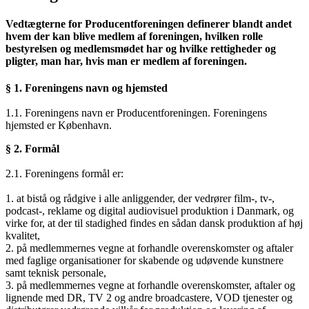
Vedtægterne for Producentforeningen definerer blandt andet
hvem der kan blive medlem af foreningen, hvilken rolle
bestyrelsen og medlemsmødet har og hvilke rettigheder og
pligter, man har, hvis man er medlem af foreningen.
§ 1. Foreningens navn og hjemsted
1.1. Foreningens navn er Producentforeningen. Foreningens
hjemsted er København.
§ 2. Formål
2.1. Foreningens formål er:
1. at bistå og rådgive i alle anliggender, der vedrører film-, tv-,
podcast-, reklame og digital audiovisuel produktion i Danmark, og
virke for, at der til stadighed findes en sådan dansk produktion af høj
kvalitet,
2. på medlemmernes vegne at forhandle overenskomster og aftaler
med faglige organisationer for skabende og udøvende kunstnere
samt teknisk personale,
3. på medlemmernes vegne at forhandle overenskomster, aftaler og
lignende med DR, TV 2 og andre broadcastere, VOD tjenester og