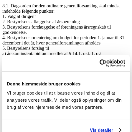
8.1. Dagsorden for den ordinære generalforsamling skal mindst
indeholde følgende punkter:
1. Valg af dirigent
2. Bestyrelsens aflæggelse af årsberetning
3. Bestyrelsens forelæggelse af foreningens årsregnskab til
godkendelse.
4. Bestyrelsens orientering om budget for perioden 1. januar til 31.
december i det år, hvor generalforsamlingen afholdes
5. Bestyrelsens forslag til
a) årskontingent, bidrag i medfør af § 14.1, pkt. 1, og
opkrævningsperiode (for det efterfølgende kalenderår)
b) indmeldelsesgebyr (for det efterfølgende kalenderår)
6. Valg af revisor
7. Forslag fra bestyrelsen og medlemmerne
8. Orientering om valg til bestyrelsen
Denne hjemmeside bruger cookies
9. Eventuelt
Vi bruger cookies til at tilpasse vores indhold og til at
§ 9. Ekstraordinær generalforsamling – indvarsling –
analysere vores trafik. Vi deler også oplysninger om din
dagsorden
brug af vores hjemmeside med vores partnere.
9.1. Ekstraordinær generalforsamling indkaldes med et varsel på
mindst 10 dage.
9.2. Med indkaldelsen skal følge en dagsorden, der angiver, hvad
Vis detaljer