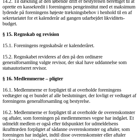
14.2. Til dækning af den løbende drift er bestyrelsen berettiget til at
oprette en kassekredit i foreningens pengeinstitut med et maksimum
lydende på foreningens højeste trækningsbehov i henhold til en af
sekretariatet for et kalenderår ad gangen udarbejdet likviditets-
budget.
§ 15. Regnskab og revision
15.1. Foreningens regnskabsår er kalenderåret.
15.2. Regnskabet revideres af den på den ordinære
generalforsamling valgte revisor, der skal have uddannelse som
statsautoriseret revisor.
§ 16. Medlemmerne – pligter
16.1. Medlemmerne er forpligtet til at overholde foreningens
vedtægter og er bundet af alle beslutninger, der lovligt er vedtaget af
foreningens generalforsamling og bestyrelse.
16.2. Medlemmerne er forpligtet til at overholde de overenskomster
og aftaler, som foreningen på medlemmernes vegne har indgået. Et
udmeldt medlem er også efter tidspunktet for udmeldelsens
ikrafttræden forpligtet af sådanne overenskomster og aftaler, som
foreningen har indgået, indtil disse overenskomster eller aftaler