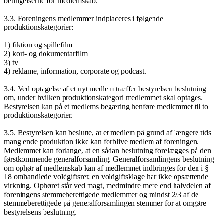
betingelserne for medlemskab.
3.3. Foreningens medlemmer indplaceres i følgende
produktionskategorier:
1) fiktion og spillefilm
2) kort- og dokumentarfilm
3) tv
4) reklame, information, corporate og podcast.
3.4. Ved optagelse af et nyt medlem træffer bestyrelsen beslutning
om, under hvilken produktionskategori medlemmet skal optages.
Bestyrelsen kan på et medlems begæring henføre medlemmet til to
produktionskategorier.
3.5. Bestyrelsen kan beslutte, at et medlem på grund af længere tids
manglende produktion ikke kan forblive medlem af foreningen.
Medlemmet kan forlange, at en sådan beslutning forelægges på den
førstkommende generalforsamling. Generalforsamlingens beslutning
om ophør af medlemskab kan af medlemmet indbringes for den i §
18 omhandlede voldgiftsret; en voldgiftsklage har ikke opsættende
virkning. Ophøret står ved magt, medmindre mere end halvdelen af
foreningens stemmeberettigede medlemmer og mindst 2/3 af de
stemmeberettigede på generalforsamlingen stemmer for at omgøre
bestyrelsens beslutning.